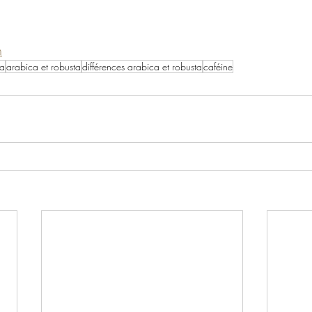
n
ta
arabica et robusta
différences arabica et robusta
caféine