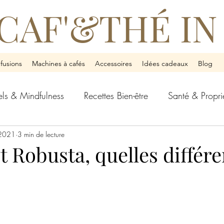
CAF'&THÉ IN
nfusions
Machines à cafés
Accessoires
Idées cadeaux
Blog
uels & Mindfulness
Recettes Bien-être
Santé & Propri
 Harmonie
 2021
3 min de lecture
Conseils de Dégustation
Inspirations d
t Robusta, quelles différe