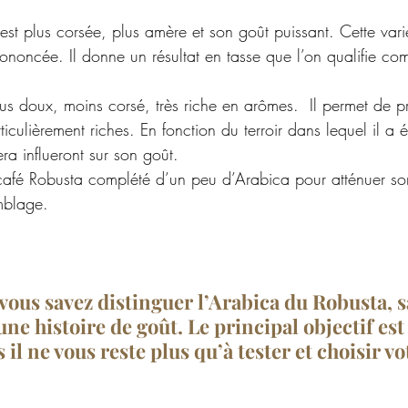
est plus corsée, plus amère et son goût puissant. 
Cette vari
noncée. Il donne un résultat en tasse que l’on qualifie c
us doux, moins corsé, très riche en arômes.  Il permet
 de pr
iculièrement riches. En fonction du terroir dans lequel il a ét
era influeront sur son goût.
 café Robusta complété d’un peu d’Arabica pour atténuer s
mblage.
ous savez distinguer l’Arabica du Robusta, s
ne histoire de goût. Le principal objectif est
s il ne vous reste plus qu’à tester et choisir v