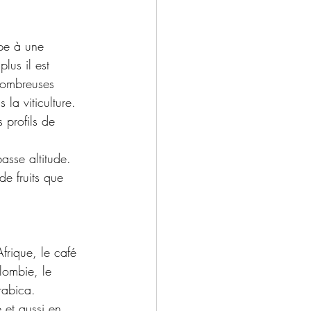
pe à une 
lus il est 
 nombreuses 
la viticulture. 
 profils de 
sse altitude. 
de fruits que 
frique, le café 
lombie, le 
rabica. 
 et aussi en 