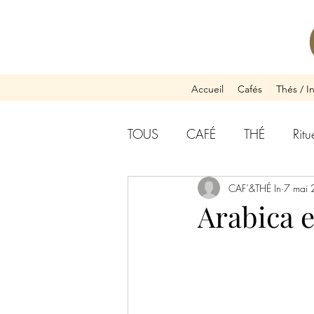
Accueil
Cafés
Thés / I
TOUS
CAFÉ
THÉ
Rit
Café & Spiritualité
CAF’&THÉ In
Thé &
7 mai
Arabica e