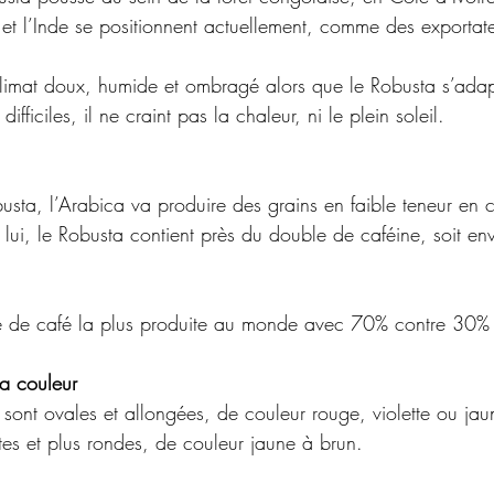
t l’Inde se positionnent actuellement, comme des exportat
climat doux, humide et ombragé alors que le Robusta s’ada
ifficiles, il ne craint pas la chaleur, ni le plein soleil. 
busta, l’Arabica va produire des grains en faible teneur en c
ui, le Robusta contient près du double de caféine, soit en
été de café la plus produite au monde avec 70% contre 30%
la couleur 
 sont ovales et allongées, de couleur rouge, violette ou jau
tes et plus rondes, de couleur jaune à brun.  