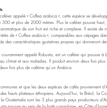
ts 
 caféier appelé « Coffea arabica », cette espèce se dévelop
e 500 et plus de 2000 mètres. Plus le caféier pousse haut, p
 aromatique de son fruit est riche et complexe. Il existe de
riétés de « Coffea arabica », comparables aux cépages dans 
e des caractéristiques gustatives propres qui donneront des
 couramment appelé Robusta, est un caféier qui pousse à ba
e au climat et aux maladies. Il produit environ deux fois plus 
 deux fois plus de caféine qu’un Arabica.
t communes et que les deux espèces de cafés proviennent d’A
 des hauts plateaux éthiopiens. Aujourd’hui, le Brésil, la Co
t le Guatemala sont les 5 plus grands pays producteurs d’A
sta pousse au sein de la forêt congolaise, en Côte d’Ivoire