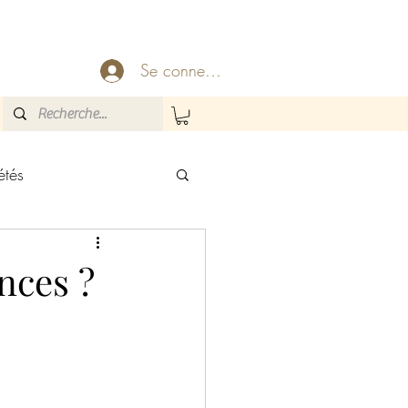
Se connecter
étés
u Monde
nces ?