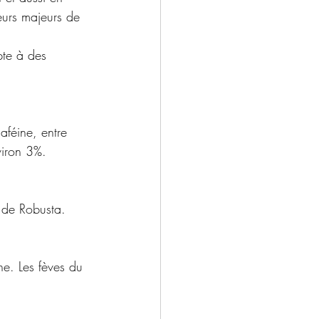
eurs majeurs de 
pte à des 
aféine, entre 
viron 3%.
 de Robusta.
ne. Les fèves du 