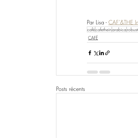
Par Lisa - 
CAF’&THE I
café
cafethein
arabica
robus
CAFÉ
Posts récents