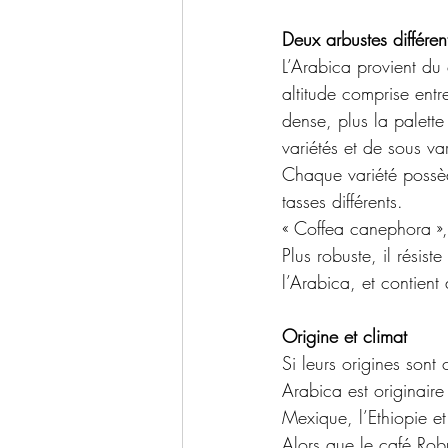
Deux arbustes différen
L’Arabica provient du
altitude comprise entr
dense, plus la palette
variétés et de sous va
Chaque variété possèd
tasses différents.
« Coffea canephora »,
Plus robuste, il résist
l’Arabica, et contient
Origine et climat
Si leurs origines son
Arabica est originaire
Mexique, l’Ethiopie e
Alors que le café Robu