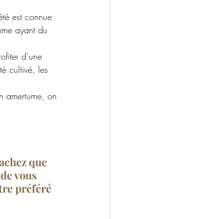
été est connue 
omme ayant du 
ofiter d’une 
é cultivé, les 
on amertume, on 
achez que 
 de vous 
otre préféré 