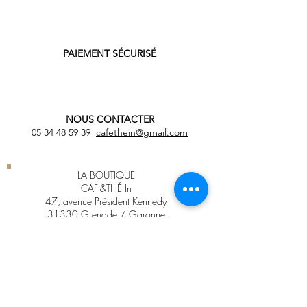
PAIEMENT SÉCURISÉ
NOUS CONTACTER
05 34 48 59 39
cafethein@gmail.com
LA BOUTIQUE
CAF'&THÉ In
47, avenue Président Kennedy
31330 Grenade / Garonne
HORAIRES
Mardi - Mercredi - Jeudi :
9h - 12h00
et 15h00
- 18h30
Vendredi - Samedi :
9h - 13h00 et
14h00 - 18h00