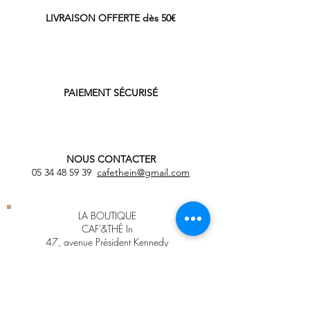
LIVRAISON OFFERTE dès 50€
PAIEMENT SÉCURISÉ
NOUS CONTACTER
05 34 48 59 39
cafethein@gmail.com
LA BOUTIQUE
CAF'&THÉ In
47, avenue Président Kennedy
31330 Grenade / Garonne
HORAIRES
Mardi - Mercredi - Jeudi :
9h - 12h00
et 15h00
- 18h30