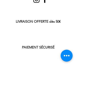
LIVRAISON OFFERTE dès 50€
PAIEMENT SÉCURISÉ
NOUS CONTACTER
05 34 48 59 39
cafethein@gmail.com
LA BOUTIQUE
CAF'&THÉ In
47, avenue Président Kennedy
31330 Grenade / Garonne