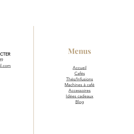
Menus
CTER
 39
il.com
Accueil
Café
s
Thés/Infusions
Machines à café
Accessoires
Idées cadeaux
Blog