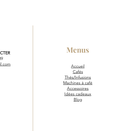
Menus
CTER
 39
il.com
Accueil
Café
s
Thés/Infusions
Machines à café
Accessoires
Idées cadeaux
Blog