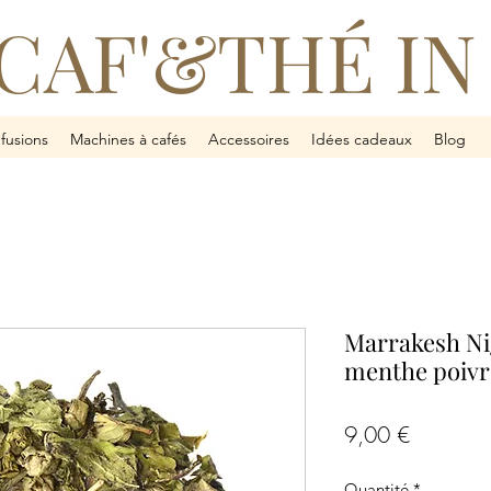
CAF'&THÉ IN
nfusions
Machines à cafés
Accessoires
Idées cadeaux
Blog
Marrakesh Ni
menthe poivr
Prix
9,00 €
Quantité
*