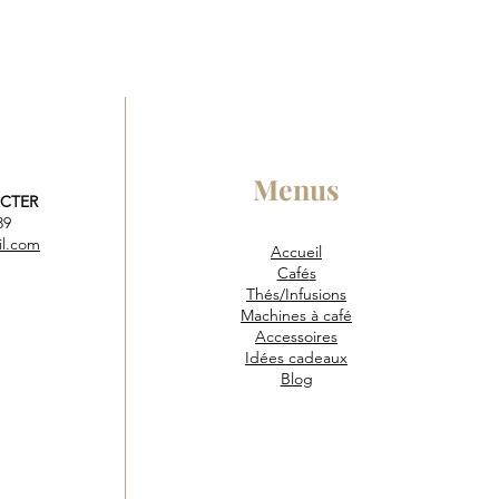
Menus
CTER
 39
il.com
Accueil
Café
s
Thés/Infusions
Machines à café
Accessoires
Idées cadeaux
Blog