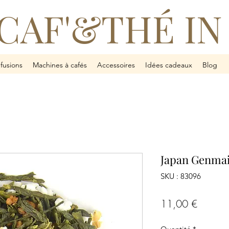
CAF'&THÉ IN
nfusions
Machines à cafés
Accessoires
Idées cadeaux
Blog
Japan Genmai
SKU : 83096
Prix
11,00 €