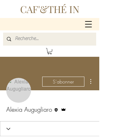
CAF'&THÉ IN
Plus d'actions
S'abonner
Rédacteur
Administrateur
Alexia Augugliaro