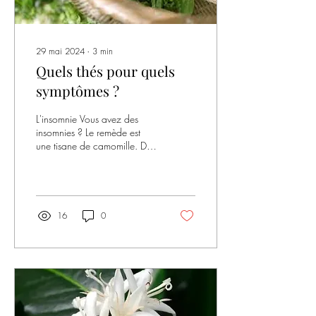
29 mai 2024
∙
3
min
Quels thés pour quels
symptômes ?
L'insomnie Vous avez des
insomnies ? Le remède est
une tisane de camomille. Des
études ont montré que les
composés présents dans la...
16
0