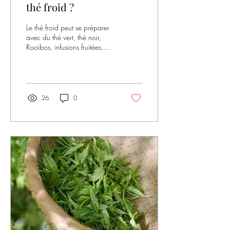
thé froid ?
Le thé froid peut se préparer
avec du thé vert, thé noir,
Rooibos, infusions fruitées,
tisanes ou encore du maté.
Comment préparer un thé...
26
0