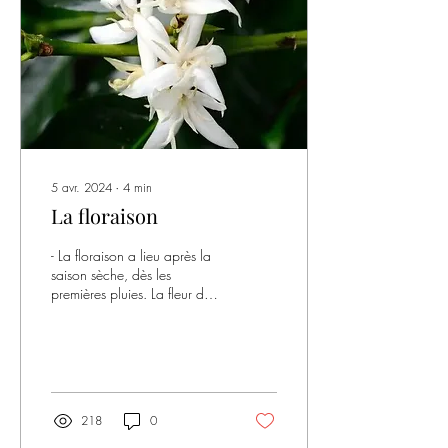
5 avr. 2024
∙
4
min
La floraison
- La floraison a lieu après la
saison sèche, dès les
premières pluies. La fleur de
caféier est blanche, sent le
jasmin et ne dure qu’une...
218
0