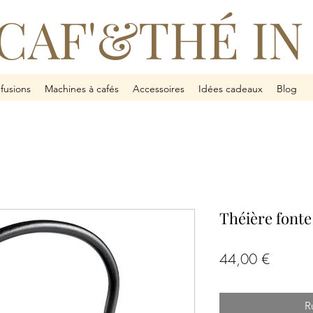
CAF'&THÉ IN
nfusions
Machines à cafés
Accessoires
Idées cadeaux
Blog
Théière fonte
Prix
44,00 €
R