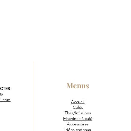
Menus
CTER
 39
il.com
Accueil
Café
s
Thés/Infusions
Machines à café
Accessoires
Idées cadeaux