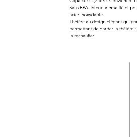
Capacité : 1,2 litre. Convient à to
Sans BPA. Intérieur émaillé et po
acier inoxydable.
Théière au design élégant qui ga
permettant de garder la théière s
la réchauffer.