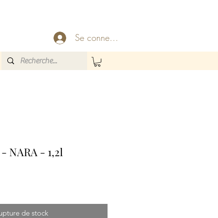
Se connecter
 - NARA - 1,2l
upture de stock