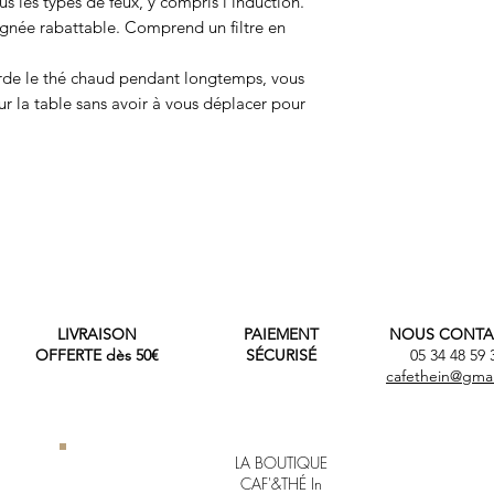
us les types de feux, y compris l'induction.
ignée rabattable. Comprend un filtre en
rde le thé chaud pendant longtemps, vous
ur la table sans avoir à vous déplacer pour
LIVRAISON
PAIEMENT
NOUS CONTA
OFFERTE dès 50€
SÉCURISÉ
05 34 48 59
cafethein@gma
LA BOUTIQUE
CAF'&THÉ In