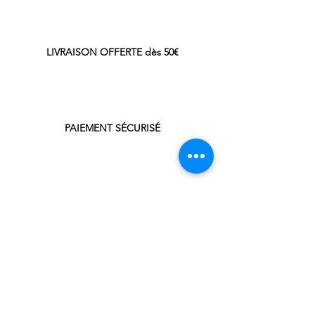
LIVRAISON OFFERTE dès 50€
PAIEMENT SÉCURISÉ
NOUS CONTACTER
05 34 48 59 39
cafethein@gmail.com
LA BOUTIQUE
CAF'&THÉ In
47, avenue Président Kennedy
31330 Grenade / Garonne