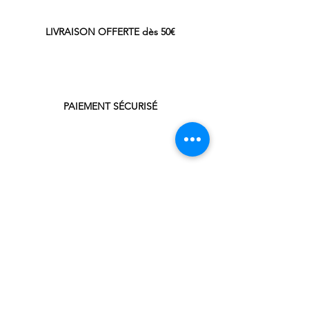
LIVRAISON OFFERTE dès 50€
PAIEMENT SÉCURISÉ
NOUS CONTACTER
05 34 48 59 39
cafethein@gmail.com
LA BOUTIQUE
CAF'&THÉ In
47, avenue Président Kennedy
31330 Grenade / Garonne
HORAIRES
Mardi - Mercredi - Jeudi :
9h - 12h00